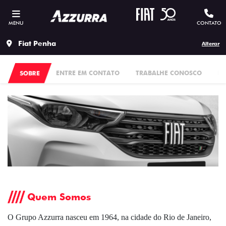
MENU
CONTATO
Fiat Penha
Alterar
SOBRE
ENTRE EM CONTATO
TRABALHE CONOSCO
PO
Quem Somos
O Grupo Azzurra nasceu em 1964, na cidade do Rio de Janeiro,