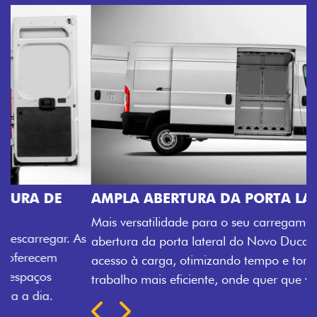
AMPLA ABERTURA DA PORTA LATERAL
Mais versatilidade para o seu carregamento. A ampla
abertura da porta lateral do Novo Ducato facilita o
acesso à carga, otimizando tempo e tornando o
trabalho mais eficiente, onde quer que você esteja.
Próximo
Previous
Next
TRANSFORMAÇÃO HOMOLOGADA