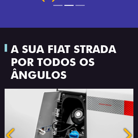
A SUA FIAT STRADA
POR TODOS OS
ÂNGULOS
Anterior
Próx