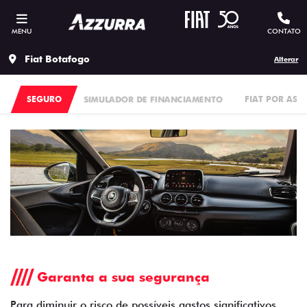
MENU
CONTATO
Fiat Botafogo
Alterar
SEGURO
SIMULADOR DE FINANCIAMENTO
FIAT POR ASS
Garanta a sua segurança
Para diminuir o risco de possíveis gastos significativos