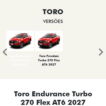
TORO
VERSÕES
Anterior
P
Toro Endurance
Toro Freedom
Turbo 270 Flex
Turbo 270 Flex
AT6 2027
AT6 2027
Toro Endurance Turbo
270 Flex AT6 2027