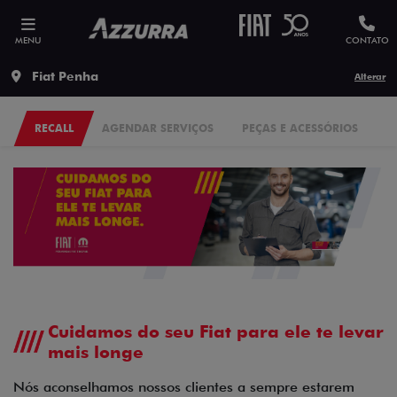
MENU
CONTATO
Fiat Penha
Alterar
RECALL
AGENDAR SERVIÇOS
PEÇAS E ACESSÓRIOS
Cuidamos do seu Fiat para ele te levar
mais longe
Nós aconselhamos nossos clientes a sempre estarem