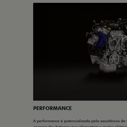
PERFORMANCE
A performance é potencializada pela assistência de
energia das baterias que alimentam o motor elétri