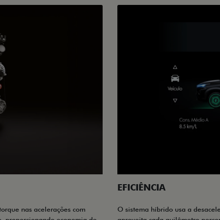
EFICIÊNCIA
 torque nas acelerações com
O sistema híbrido usa a desacele
co, proporcionando economia de
aproveita cada quilômetro percor