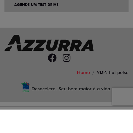
AGENDE UM TEST DRIVE
Home
VDP: fiat pulse
Desacelere. Seu bem maior é a vida.
Azzurra Fiat
68.743.038/0001-98