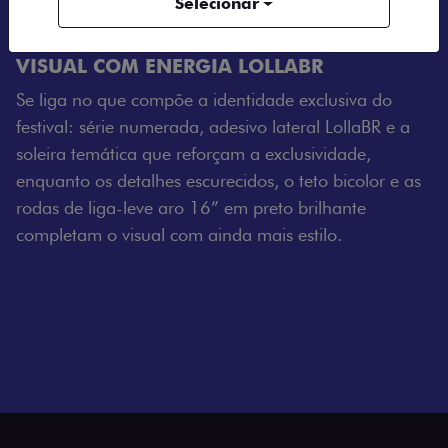
Selecionar
Próximo
Previous
Next
Tecnologia que acompanha o seu ritmo
VISUAL COM ENERGIA LOLLABR
Se liga no que compõe a identidade exclusiva do
festival: série numerada, adesivo lateral LollaBR e a
soleira temática que reforçam a exclusividade,
enquanto os detalhes escurecidos, o teto bicolor e as
rodas de liga-leve aro 16” em preto brilhante
completam o visual com ainda mais estilo.