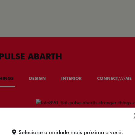
PULSE ABARTH
THINGS
DESIGN
INTERIOR
CONNECT////ME
BANCOS EM 
THINGS
Detalhes que impressiona
Selecione a unidade mais próxima a você.