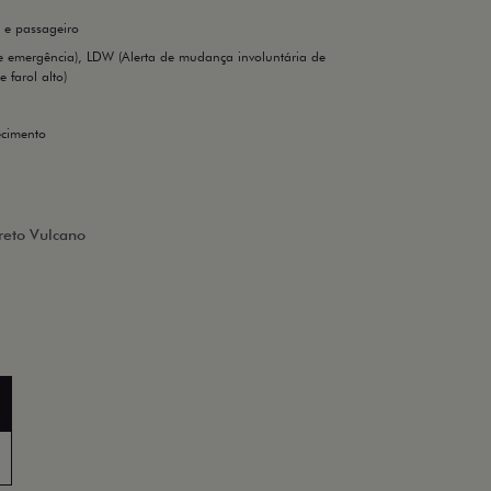
a e passageiro
emergência), LDW (Alerta de mudança involuntária de
 farol alto)
ecimento
reto Vulcano