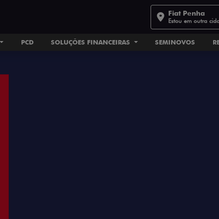
Fiat Penha
Estou em outra cid
PCD
SOLUÇÕES FINANCEIRAS
SEMINOVOS
R