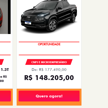
FESTIVAL DE PICKUPS
CNPJ E MICROEMPRESÁRIO
De: R$ 177.490,00
1.3T
R$ 148.205,00
ão R$
,00
Quero agora!