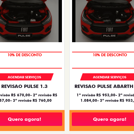
MÃO DE OBRA
MÃO DE OBRA
AGENDAR SERVIÇOS
AGENDAR SERVIÇOS
REVISAO PULSE 1.3
REVISAO PULSE ABARTH 
evisão R$ 670,00- 2ª revisão R$
1ª revisão R$ 953,00- 2ª revis
57,00- 3ª revisão R$ 760,00
1.084,00- 3ª revisão R$ 953
Quero agora!
Quero agora!