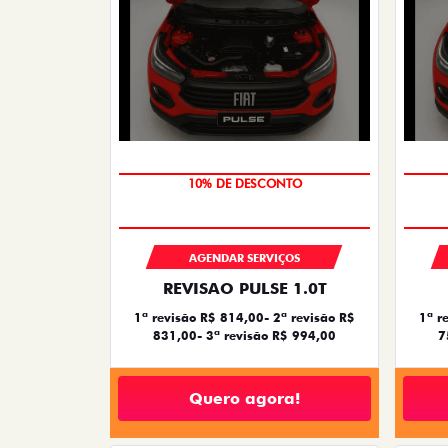
MÃO DE OBRA
AGENDAR SERVIÇOS
REVISAO PULSE 1.0T
1ª revisão R$ 814,00- 2ª revisão R$
1ª r
831,00- 3ª revisão R$ 994,00
7
Quero agora!