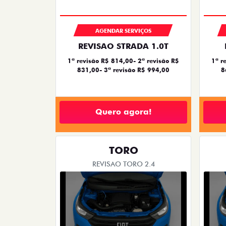
AGENDAR SERVIÇOS
REVISAO STRADA 1.0T
1ª revisão R$ 814,00- 2ª revisão R$
1ª r
831,00- 3ª revisão R$ 994,00
8
Quero agora!
TORO
REVISAO TORO 2.4