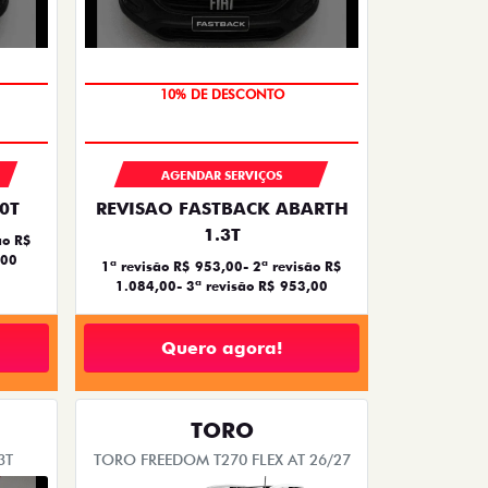
MÃO DE OBRA
AGENDAR SERVIÇOS
0T
REVISAO FASTBACK ABARTH
1.3T
ão R$
,00
1ª revisão R$ 953,00- 2ª revisão R$
1.084,00- 3ª revisão R$ 953,00
Quero agora!
TORO
3T
TORO FREEDOM T270 FLEX AT 26/27