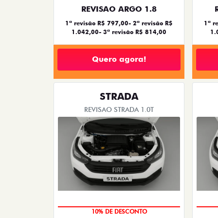
REVISAO ARGO 1.8
1ª revisão R$ 797,00- 2ª revisão R$
1ª r
1.042,00- 3ª revisão R$ 814,00
1.
Quero agora!
STRADA
REVISAO STRADA 1.0T
MÃO DE OBRA