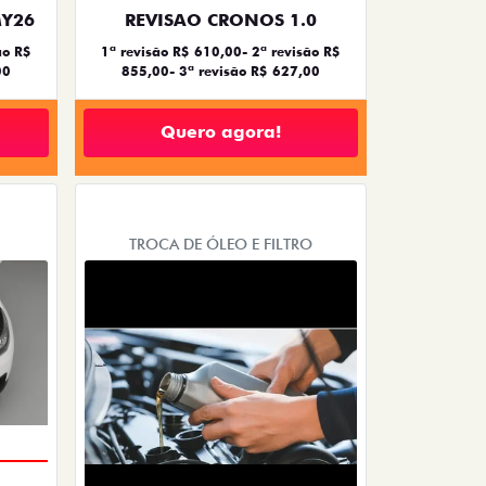
MY26
REVISAO CRONOS 1.0
ão R$
1ª revisão R$ 610,00- 2ª revisão R$
00
855,00- 3ª revisão R$ 627,00
Quero agora!
TROCA DE ÓLEO E FILTRO