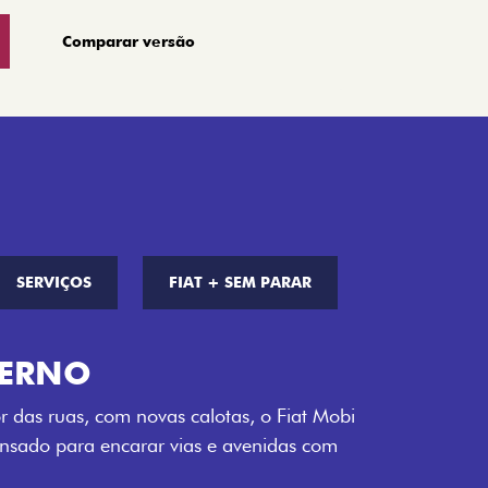
Comparar versão
SERVIÇOS
FIAT + SEM PARAR
S DE CORES
a opção de cor que é a sua cara. Escolha
melho Montecarlo, Branco Banchisa, Prata