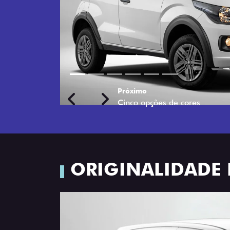
Próximo
Previous
Next
Rodas de liga leve
ORIGINALIDADE 