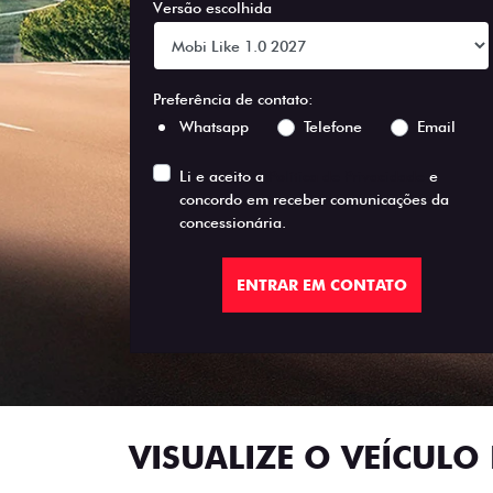
Versão escolhida
Preferência de contato:
Whatsapp
Telefone
Email
Li e aceito a
Política de Privacidade
e
concordo em receber comunicações da
concessionária.
ENTRAR EM CONTATO
VISUALIZE O VEÍCULO 