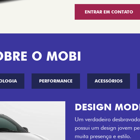
ENTRAR EM CONTATO
OBRE O MOBI
OLOGIA
PERFORMANCE
ACESSÓRIOS
CINCO OPÇÕE
O Fiat Mobi tem sempre um
entre o Preto Vulcano, Ver
Bari e Cinza Silverstone.